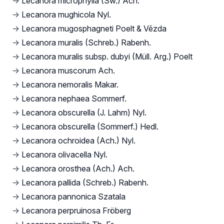
→
Lecanora microphylla (Sw.) Ach.
→
Lecanora mughicola Nyl.
→
Lecanora mugosphagneti Poelt & Vězda
→
Lecanora muralis (Schreb.) Rabenh.
→
Lecanora muralis subsp. dubyi (Müll. Arg.) Poelt
→
Lecanora muscorum Ach.
→
Lecanora nemoralis Makar.
→
Lecanora nephaea Sommerf.
→
Lecanora obscurella (J. Lahm) Nyl.
→
Lecanora obscurella (Sommerf.) Hedl.
→
Lecanora ochroidea (Ach.) Nyl.
→
Lecanora olivacella Nyl.
→
Lecanora orosthea (Ach.) Ach.
→
Lecanora pallida (Schreb.) Rabenh.
→
Lecanora pannonica Szatala
→
Lecanora perpruinosa Fröberg