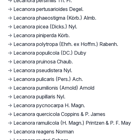
→
Lecanora persimilis Th. Fr.
→
Lecanora pertusarioides Degel.
→
Lecanora phaeostigma (Körb.) Almb.
→
Lecanora picea (Dicks.) Nyl.
→
Lecanora piniperda Körb.
→
Lecanora polytropa (Ehrh. ex Hoffm.) Rabenh.
→
Lecanora populicola (DC.) Duby
→
Lecanora pruinosa Chaub.
→
Lecanora pseudistera Nyl.
→
Lecanora pulicaris (Pers.) Ach.
→
Lecanora pumilionis (Arnold) Arnold
→
Lecanora pupillaris Nyl.
→
Lecanora pycnocarpa H. Magn.
→
Lecanora quercicola Coppins & P. James
→
Lecanora ramulicola (H. Magn.) Printzen & P. F. May
→
Lecanora reagens Norman