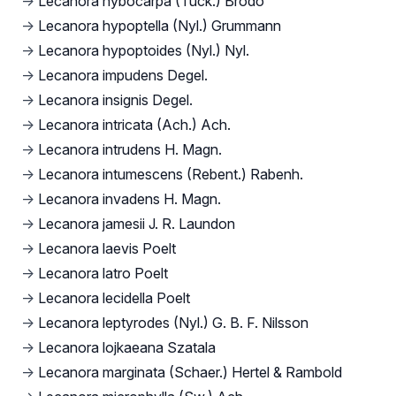
→
Lecanora hybocarpa (Tuck.) Brodo
→
Lecanora hypoptella (Nyl.) Grummann
→
Lecanora hypoptoides (Nyl.) Nyl.
→
Lecanora impudens Degel.
→
Lecanora insignis Degel.
→
Lecanora intricata (Ach.) Ach.
→
Lecanora intrudens H. Magn.
→
Lecanora intumescens (Rebent.) Rabenh.
→
Lecanora invadens H. Magn.
→
Lecanora jamesii J. R. Laundon
→
Lecanora laevis Poelt
→
Lecanora latro Poelt
→
Lecanora lecidella Poelt
→
Lecanora leptyrodes (Nyl.) G. B. F. Nilsson
→
Lecanora lojkaeana Szatala
→
Lecanora marginata (Schaer.) Hertel & Rambold