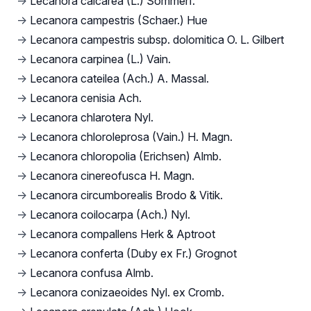
→
Lecanora calcarea (L.) Sommerf.
→
Lecanora campestris (Schaer.) Hue
→
Lecanora campestris subsp. dolomitica O. L. Gilbert
→
Lecanora carpinea (L.) Vain.
→
Lecanora cateilea (Ach.) A. Massal.
→
Lecanora cenisia Ach.
→
Lecanora chlarotera Nyl.
→
Lecanora chloroleprosa (Vain.) H. Magn.
→
Lecanora chloropolia (Erichsen) Almb.
→
Lecanora cinereofusca H. Magn.
→
Lecanora circumborealis Brodo & Vitik.
→
Lecanora coilocarpa (Ach.) Nyl.
→
Lecanora compallens Herk & Aptroot
→
Lecanora conferta (Duby ex Fr.) Grognot
→
Lecanora confusa Almb.
→
Lecanora conizaeoides Nyl. ex Cromb.