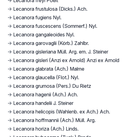
→
Lecanora freyi Poelt
→
Lecanora frustulosa (Dicks.) Ach.
→
Lecanora fugiens Nyl.
→
Lecanora fuscescens (Sommerf.) Nyl.
→
Lecanora gangaleoides Nyl.
→
Lecanora garovaglii (Körb.) Zahlbr.
→
Lecanora gisleriana Müll. Arg. em. J. Steiner
→
Lecanora gisleri (Anzi ex Arnold) Anzi ex Arnold
→
Lecanora glabrata (Ach.) Malme
→
Lecanora glaucella (Flot.) Nyl.
→
Lecanora grumosa (Pers.) Du Rietz
→
Lecanora hagenii (Ach.) Ach.
→
Lecanora handelii J. Steiner
→
Lecanora helicopis (Wahlenb. ex Ach.) Ach.
→
Lecanora hoffmannii (Ach.) Müll. Arg.
→
Lecanora horiza (Ach.) Linds.