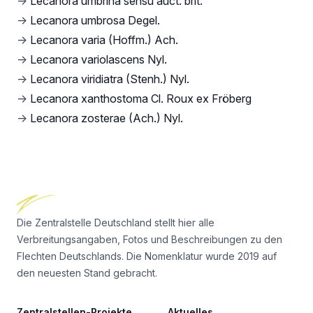
→
Lecanora umbrina sensu auct. brit.
→
Lecanora umbrosa Degel.
→
Lecanora varia (Hoffm.) Ach.
→
Lecanora variolascens Nyl.
→
Lecanora viridiatra (Stenh.) Nyl.
→
Lecanora xanthostoma Cl. Roux ex Fröberg
→
Lecanora zosterae (Ach.) Nyl.
Footer
Die Zentralstelle Deutschland stellt hier alle
Verbreitungsangaben, Fotos und Beschreibungen zu den
Flechten Deutschlands. Die Nomenklatur wurde 2019 auf
den neuesten Stand gebracht.
Zentralstellen-Projekte
Aktuelles