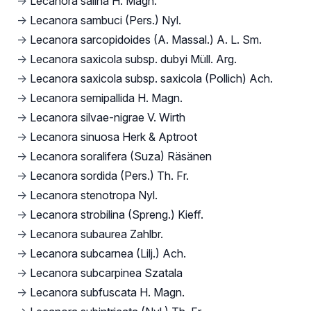
→
Lecanora salina H. Magn.
→
Lecanora sambuci (Pers.) Nyl.
→
Lecanora sarcopidoides (A. Massal.) A. L. Sm.
→
Lecanora saxicola subsp. dubyi Müll. Arg.
→
Lecanora saxicola subsp. saxicola (Pollich) Ach.
→
Lecanora semipallida H. Magn.
→
Lecanora silvae-nigrae V. Wirth
→
Lecanora sinuosa Herk & Aptroot
→
Lecanora soralifera (Suza) Räsänen
→
Lecanora sordida (Pers.) Th. Fr.
→
Lecanora stenotropa Nyl.
→
Lecanora strobilina (Spreng.) Kieff.
→
Lecanora subaurea Zahlbr.
→
Lecanora subcarnea (Lilj.) Ach.
→
Lecanora subcarpinea Szatala
→
Lecanora subfuscata H. Magn.