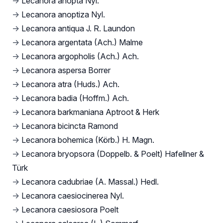
→
Lecanora anopta Nyl.
→
Lecanora anoptiza Nyl.
→
Lecanora antiqua J. R. Laundon
→
Lecanora argentata (Ach.) Malme
→
Lecanora argopholis (Ach.) Ach.
→
Lecanora aspersa Borrer
→
Lecanora atra (Huds.) Ach.
→
Lecanora badia (Hoffm.) Ach.
→
Lecanora barkmaniana Aptroot & Herk
→
Lecanora bicincta Ramond
→
Lecanora bohemica (Körb.) H. Magn.
→
Lecanora bryopsora (Doppelb. & Poelt) Hafellner &
Türk
→
Lecanora cadubriae (A. Massal.) Hedl.
→
Lecanora caesiocinerea Nyl.
→
Lecanora caesiosora Poelt