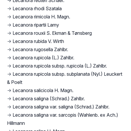
→
Lecanora reuteri Schaer.
→
Lecanora rhodi Szatala
→
Lecanora rimicola H. Magn.
→
Lecanora ripartii Lamy
→
Lecanora rouxii S. Ekman & Tønsberg
→
Lecanora rubida V. Wirth
→
Lecanora rugosella Zahlbr.
→
Lecanora rupicola (L.) Zahlbr.
→
Lecanora rupicola subsp. rupicola (L.) Zahlbr.
→
Lecanora rupicola subsp. subplanata (Nyl.) Leuckert
& Poelt
→
Lecanora salicicola H. Magn.
→
Lecanora saligna (Schrad.) Zahlbr.
→
Lecanora saligna var. saligna (Schrad.) Zahlbr.
→
Lecanora saligna var. sarcopis (Wahlenb. ex Ach.)
Hillmann