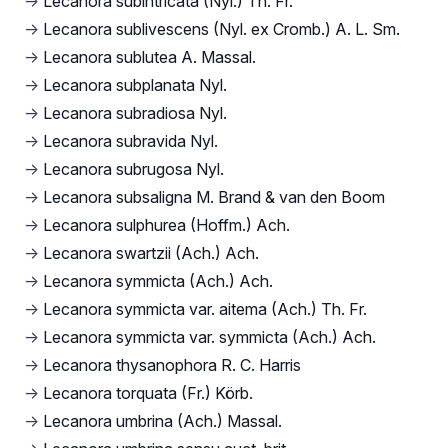
→
Lecanora subintricata (Nyl.) Th. Fr.
→
Lecanora sublivescens (Nyl. ex Cromb.) A. L. Sm.
→
Lecanora sublutea A. Massal.
→
Lecanora subplanata Nyl.
→
Lecanora subradiosa Nyl.
→
Lecanora subravida Nyl.
→
Lecanora subrugosa Nyl.
→
Lecanora subsaligna M. Brand & van den Boom
→
Lecanora sulphurea (Hoffm.) Ach.
→
Lecanora swartzii (Ach.) Ach.
→
Lecanora symmicta (Ach.) Ach.
→
Lecanora symmicta var. aitema (Ach.) Th. Fr.
→
Lecanora symmicta var. symmicta (Ach.) Ach.
→
Lecanora thysanophora R. C. Harris
→
Lecanora torquata (Fr.) Körb.
→
Lecanora umbrina (Ach.) Massal.