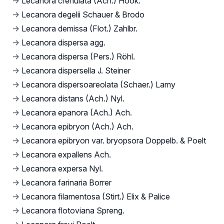
→
Lecanora crenulata (Ach.) Hook.
→
Lecanora degelii Schauer & Brodo
→
Lecanora demissa (Flot.) Zahlbr.
→
Lecanora dispersa agg.
→
Lecanora dispersa (Pers.) Röhl.
→
Lecanora dispersella J. Steiner
→
Lecanora dispersoareolata (Schaer.) Lamy
→
Lecanora distans (Ach.) Nyl.
→
Lecanora epanora (Ach.) Ach.
→
Lecanora epibryon (Ach.) Ach.
→
Lecanora epibryon var. bryopsora Doppelb. & Poelt
→
Lecanora expallens Ach.
→
Lecanora expersa Nyl.
→
Lecanora farinaria Borrer
→
Lecanora filamentosa (Stirt.) Elix & Palice
→
Lecanora flotoviana Spreng.