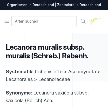
Organismen in Deutschland | Zentralstelle Deutschland
Zentralste
Open menu
Suche
Lecanora muralis subsp.
muralis (Schreb.) Rabenh.
Systematik:
Lichenisierte > Ascomycota >
Lecanorales > Lecanoraceae
Synonyme:
Lecanora saxicola subsp.
saxicola (Pollich) Ach.