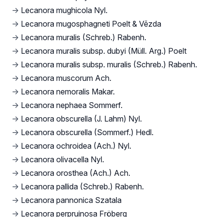
→
Lecanora mughicola Nyl.
→
Lecanora mugosphagneti Poelt & Vězda
→
Lecanora muralis (Schreb.) Rabenh.
→
Lecanora muralis subsp. dubyi (Müll. Arg.) Poelt
→
Lecanora muralis subsp. muralis (Schreb.) Rabenh.
→
Lecanora muscorum Ach.
→
Lecanora nemoralis Makar.
→
Lecanora nephaea Sommerf.
→
Lecanora obscurella (J. Lahm) Nyl.
→
Lecanora obscurella (Sommerf.) Hedl.
→
Lecanora ochroidea (Ach.) Nyl.
→
Lecanora olivacella Nyl.
→
Lecanora orosthea (Ach.) Ach.
→
Lecanora pallida (Schreb.) Rabenh.
→
Lecanora pannonica Szatala
→
Lecanora perpruinosa Fröberg