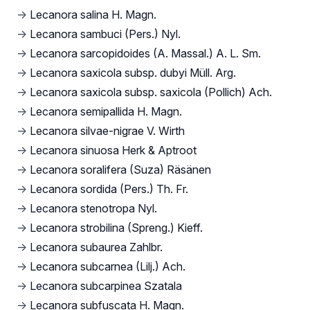
→
Lecanora salina H. Magn.
→
Lecanora sambuci (Pers.) Nyl.
→
Lecanora sarcopidoides (A. Massal.) A. L. Sm.
→
Lecanora saxicola subsp. dubyi Müll. Arg.
→
Lecanora saxicola subsp. saxicola (Pollich) Ach.
→
Lecanora semipallida H. Magn.
→
Lecanora silvae-nigrae V. Wirth
→
Lecanora sinuosa Herk & Aptroot
→
Lecanora soralifera (Suza) Räsänen
→
Lecanora sordida (Pers.) Th. Fr.
→
Lecanora stenotropa Nyl.
→
Lecanora strobilina (Spreng.) Kieff.
→
Lecanora subaurea Zahlbr.
→
Lecanora subcarnea (Lilj.) Ach.
→
Lecanora subcarpinea Szatala
→
Lecanora subfuscata H. Magn.