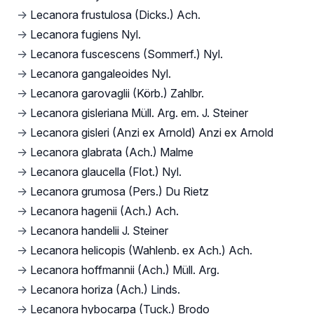
→
Lecanora frustulosa (Dicks.) Ach.
→
Lecanora fugiens Nyl.
→
Lecanora fuscescens (Sommerf.) Nyl.
→
Lecanora gangaleoides Nyl.
→
Lecanora garovaglii (Körb.) Zahlbr.
→
Lecanora gisleriana Müll. Arg. em. J. Steiner
→
Lecanora gisleri (Anzi ex Arnold) Anzi ex Arnold
→
Lecanora glabrata (Ach.) Malme
→
Lecanora glaucella (Flot.) Nyl.
→
Lecanora grumosa (Pers.) Du Rietz
→
Lecanora hagenii (Ach.) Ach.
→
Lecanora handelii J. Steiner
→
Lecanora helicopis (Wahlenb. ex Ach.) Ach.
→
Lecanora hoffmannii (Ach.) Müll. Arg.
→
Lecanora horiza (Ach.) Linds.
→
Lecanora hybocarpa (Tuck.) Brodo