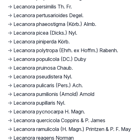
→
Lecanora persimilis Th. Fr.
→
Lecanora pertusarioides Degel.
→
Lecanora phaeostigma (Körb.) Almb.
→
Lecanora picea (Dicks.) Nyl.
→
Lecanora piniperda Körb.
→
Lecanora polytropa (Ehrh. ex Hoffm.) Rabenh.
→
Lecanora populicola (DC.) Duby
→
Lecanora pruinosa Chaub.
→
Lecanora pseudistera Nyl.
→
Lecanora pulicaris (Pers.) Ach.
→
Lecanora pumilionis (Arnold) Arnold
→
Lecanora pupillaris Nyl.
→
Lecanora pycnocarpa H. Magn.
→
Lecanora quercicola Coppins & P. James
→
Lecanora ramulicola (H. Magn.) Printzen & P. F. May
→
Lecanora reagens Norman