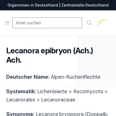
Organismen in Deutschland | Zentralstelle Deutschland
Zentralste
Open menu
Suche
Lecanora epibryon (Ach.)
Ach.
Deutscher Name:
Alpen-Kuchenflechte
Systematik:
Lichenisierte > Ascomycota >
Lecanorales > Lecanoraceae
Synonyme:
Lecanora bryopsora (Doppelb.