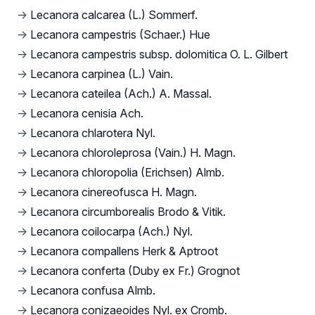
→
Lecanora calcarea (L.) Sommerf.
→
Lecanora campestris (Schaer.) Hue
→
Lecanora campestris subsp. dolomitica O. L. Gilbert
→
Lecanora carpinea (L.) Vain.
→
Lecanora cateilea (Ach.) A. Massal.
→
Lecanora cenisia Ach.
→
Lecanora chlarotera Nyl.
→
Lecanora chloroleprosa (Vain.) H. Magn.
→
Lecanora chloropolia (Erichsen) Almb.
→
Lecanora cinereofusca H. Magn.
→
Lecanora circumborealis Brodo & Vitik.
→
Lecanora coilocarpa (Ach.) Nyl.
→
Lecanora compallens Herk & Aptroot
→
Lecanora conferta (Duby ex Fr.) Grognot
→
Lecanora confusa Almb.
→
Lecanora conizaeoides Nyl. ex Cromb.