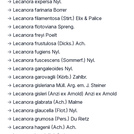
→
Lecanora expersa Nyl.
→
Lecanora farinaria Borrer
→
Lecanora filamentosa (Stirt.) Elix & Palice
→
Lecanora flotoviana Spreng.
→
Lecanora freyi Poelt
→
Lecanora frustulosa (Dicks.) Ach.
→
Lecanora fugiens Nyl.
→
Lecanora fuscescens (Sommerf.) Nyl.
→
Lecanora gangaleoides Nyl.
→
Lecanora garovaglii (Körb.) Zahlbr.
→
Lecanora gisleriana Müll. Arg. em. J. Steiner
→
Lecanora gisleri (Anzi ex Arnold) Anzi ex Arnold
→
Lecanora glabrata (Ach.) Malme
→
Lecanora glaucella (Flot.) Nyl.
→
Lecanora grumosa (Pers.) Du Rietz
→
Lecanora hagenii (Ach.) Ach.