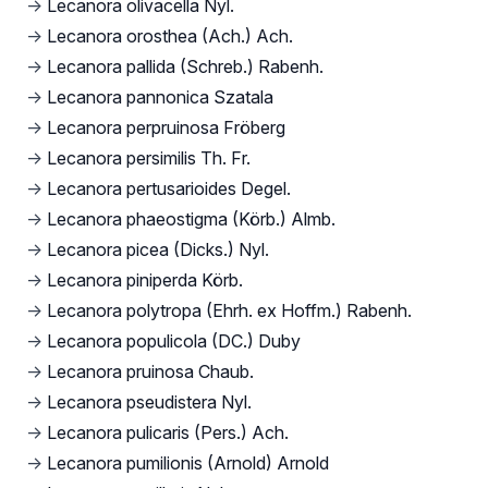
→
Lecanora olivacella Nyl.
→
Lecanora orosthea (Ach.) Ach.
→
Lecanora pallida (Schreb.) Rabenh.
→
Lecanora pannonica Szatala
→
Lecanora perpruinosa Fröberg
→
Lecanora persimilis Th. Fr.
→
Lecanora pertusarioides Degel.
→
Lecanora phaeostigma (Körb.) Almb.
→
Lecanora picea (Dicks.) Nyl.
→
Lecanora piniperda Körb.
→
Lecanora polytropa (Ehrh. ex Hoffm.) Rabenh.
→
Lecanora populicola (DC.) Duby
→
Lecanora pruinosa Chaub.
→
Lecanora pseudistera Nyl.
→
Lecanora pulicaris (Pers.) Ach.
→
Lecanora pumilionis (Arnold) Arnold