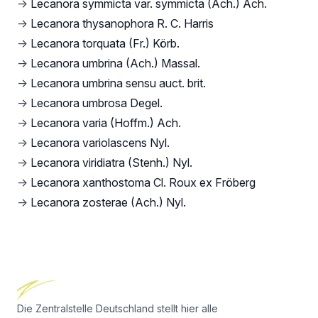
→
Lecanora symmicta var. symmicta (Ach.) Ach.
→
Lecanora thysanophora R. C. Harris
→
Lecanora torquata (Fr.) Körb.
→
Lecanora umbrina (Ach.) Massal.
→
Lecanora umbrina sensu auct. brit.
→
Lecanora umbrosa Degel.
→
Lecanora varia (Hoffm.) Ach.
→
Lecanora variolascens Nyl.
→
Lecanora viridiatra (Stenh.) Nyl.
→
Lecanora xanthostoma Cl. Roux ex Fröberg
→
Lecanora zosterae (Ach.) Nyl.
Footer
Die Zentralstelle Deutschland stellt hier alle