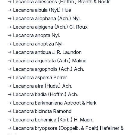
→
Lecanora albescens (Hoffm.) Branth & Rostr.
→
Lecanora albula (Nyl.) Hue
→
Lecanora allophana (Ach.) Nyl.
→
Lecanora alpigena (Ach.) Cl. Roux
→
Lecanora anopta Nyl.
→
Lecanora anoptiza Nyl.
→
Lecanora antiqua J. R. Laundon
→
Lecanora argentata (Ach.) Malme
→
Lecanora argopholis (Ach.) Ach.
→
Lecanora aspersa Borrer
→
Lecanora atra (Huds.) Ach.
→
Lecanora badia (Hoffm.) Ach.
→
Lecanora barkmaniana Aptroot & Herk
→
Lecanora bicincta Ramond
→
Lecanora bohemica (Körb.) H. Magn.
→
Lecanora bryopsora (Doppelb. & Poelt) Hafellner &