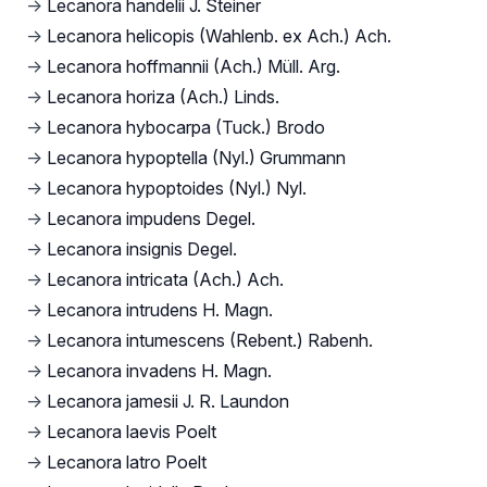
→
Lecanora handelii J. Steiner
→
Lecanora helicopis (Wahlenb. ex Ach.) Ach.
→
Lecanora hoffmannii (Ach.) Müll. Arg.
→
Lecanora horiza (Ach.) Linds.
→
Lecanora hybocarpa (Tuck.) Brodo
→
Lecanora hypoptella (Nyl.) Grummann
→
Lecanora hypoptoides (Nyl.) Nyl.
→
Lecanora impudens Degel.
→
Lecanora insignis Degel.
→
Lecanora intricata (Ach.) Ach.
→
Lecanora intrudens H. Magn.
→
Lecanora intumescens (Rebent.) Rabenh.
→
Lecanora invadens H. Magn.
→
Lecanora jamesii J. R. Laundon
→
Lecanora laevis Poelt
→
Lecanora latro Poelt