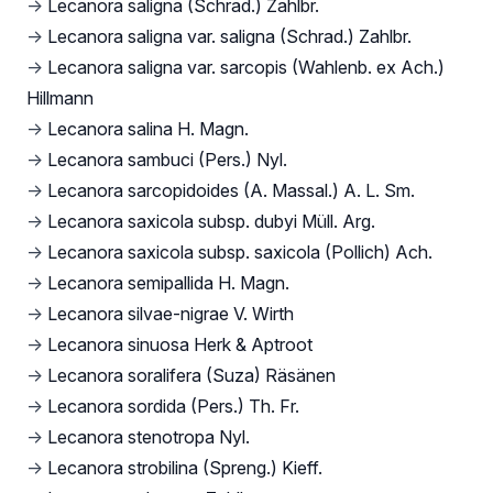
→
Lecanora saligna (Schrad.) Zahlbr.
→
Lecanora saligna var. saligna (Schrad.) Zahlbr.
→
Lecanora saligna var. sarcopis (Wahlenb. ex Ach.)
Hillmann
→
Lecanora salina H. Magn.
→
Lecanora sambuci (Pers.) Nyl.
→
Lecanora sarcopidoides (A. Massal.) A. L. Sm.
→
Lecanora saxicola subsp. dubyi Müll. Arg.
→
Lecanora saxicola subsp. saxicola (Pollich) Ach.
→
Lecanora semipallida H. Magn.
→
Lecanora silvae-nigrae V. Wirth
→
Lecanora sinuosa Herk & Aptroot
→
Lecanora soralifera (Suza) Räsänen
→
Lecanora sordida (Pers.) Th. Fr.
→
Lecanora stenotropa Nyl.
→
Lecanora strobilina (Spreng.) Kieff.