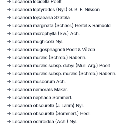
→
Lecanora lecidella Poelt
→
Lecanora leptyrodes (Nyl.) G. B. F. Nilsson
→
Lecanora lojkaeana Szatala
→
Lecanora marginata (Schaer.) Hertel & Rambold
→
Lecanora microphylla (Sw.) Ach.
→
Lecanora mughicola Nyl.
→
Lecanora mugosphagneti Poelt & Vězda
→
Lecanora muralis (Schreb.) Rabenh.
→
Lecanora muralis subsp. dubyi (Müll. Arg.) Poelt
→
Lecanora muralis subsp. muralis (Schreb.) Rabenh.
→
Lecanora muscorum Ach.
→
Lecanora nemoralis Makar.
→
Lecanora nephaea Sommerf.
→
Lecanora obscurella (J. Lahm) Nyl.
→
Lecanora obscurella (Sommerf.) Hedl.
→
Lecanora ochroidea (Ach.) Nyl.