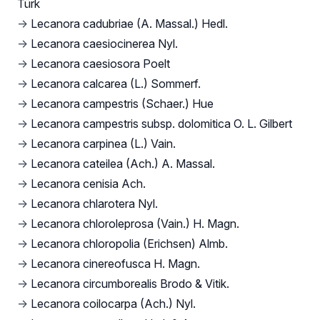
Türk
→
Lecanora cadubriae (A. Massal.) Hedl.
→
Lecanora caesiocinerea Nyl.
→
Lecanora caesiosora Poelt
→
Lecanora calcarea (L.) Sommerf.
→
Lecanora campestris (Schaer.) Hue
→
Lecanora campestris subsp. dolomitica O. L. Gilbert
→
Lecanora carpinea (L.) Vain.
→
Lecanora cateilea (Ach.) A. Massal.
→
Lecanora cenisia Ach.
→
Lecanora chlarotera Nyl.
→
Lecanora chloroleprosa (Vain.) H. Magn.
→
Lecanora chloropolia (Erichsen) Almb.
→
Lecanora cinereofusca H. Magn.
→
Lecanora circumborealis Brodo & Vitik.
→
Lecanora coilocarpa (Ach.) Nyl.