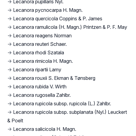
→
Lecanora pupillaris Nyl.
→
Lecanora pycnocarpa H. Magn.
→
Lecanora quercicola Coppins & P. James
→
Lecanora ramulicola (H. Magn.) Printzen & P. F. May
→
Lecanora reagens Norman
→
Lecanora reuteri Schaer.
→
Lecanora rhodi Szatala
→
Lecanora rimicola H. Magn.
→
Lecanora ripartii Lamy
→
Lecanora rouxii S. Ekman & Tønsberg
→
Lecanora rubida V. Wirth
→
Lecanora rugosella Zahlbr.
→
Lecanora rupicola subsp. rupicola (L.) Zahlbr.
→
Lecanora rupicola subsp. subplanata (Nyl.) Leuckert
& Poelt
→
Lecanora salicicola H. Magn.