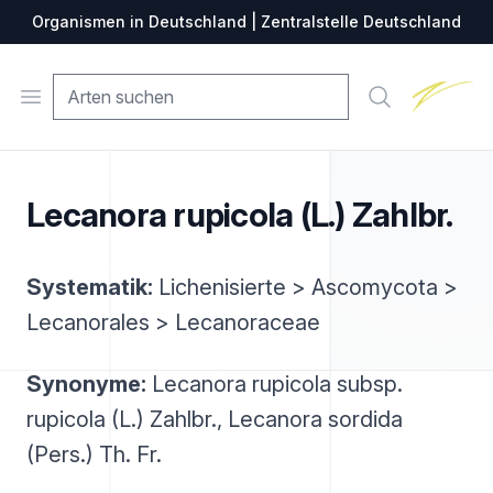
Organismen in Deutschland | Zentralstelle Deutschland
Zentralste
Open menu
Suche
Lecanora rupicola (L.) Zahlbr.
Systematik:
Lichenisierte > Ascomycota >
Lecanorales > Lecanoraceae
Synonyme:
Lecanora rupicola subsp.
rupicola (L.) Zahlbr., Lecanora sordida
(Pers.) Th. Fr.