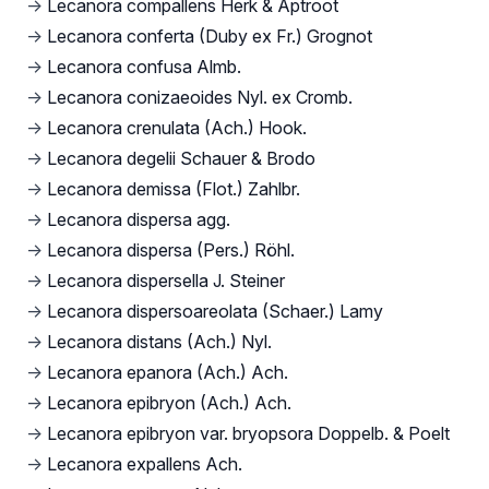
→
Lecanora compallens Herk & Aptroot
→
Lecanora conferta (Duby ex Fr.) Grognot
→
Lecanora confusa Almb.
→
Lecanora conizaeoides Nyl. ex Cromb.
→
Lecanora crenulata (Ach.) Hook.
→
Lecanora degelii Schauer & Brodo
→
Lecanora demissa (Flot.) Zahlbr.
→
Lecanora dispersa agg.
→
Lecanora dispersa (Pers.) Röhl.
→
Lecanora dispersella J. Steiner
→
Lecanora dispersoareolata (Schaer.) Lamy
→
Lecanora distans (Ach.) Nyl.
→
Lecanora epanora (Ach.) Ach.
→
Lecanora epibryon (Ach.) Ach.
→
Lecanora epibryon var. bryopsora Doppelb. & Poelt
→
Lecanora expallens Ach.