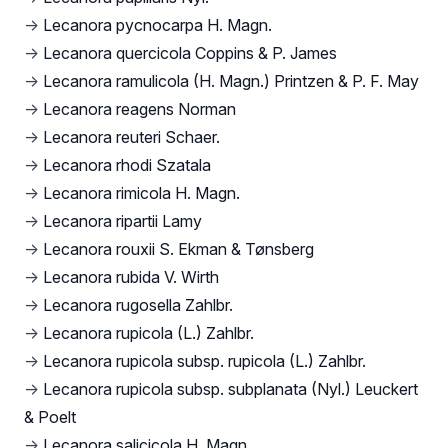
→
Lecanora pycnocarpa H. Magn.
→
Lecanora quercicola Coppins & P. James
→
Lecanora ramulicola (H. Magn.) Printzen & P. F. May
→
Lecanora reagens Norman
→
Lecanora reuteri Schaer.
→
Lecanora rhodi Szatala
→
Lecanora rimicola H. Magn.
→
Lecanora ripartii Lamy
→
Lecanora rouxii S. Ekman & Tønsberg
→
Lecanora rubida V. Wirth
→
Lecanora rugosella Zahlbr.
→
Lecanora rupicola (L.) Zahlbr.
→
Lecanora rupicola subsp. rupicola (L.) Zahlbr.
→
Lecanora rupicola subsp. subplanata (Nyl.) Leuckert
& Poelt
→
Lecanora salicicola H. Magn.