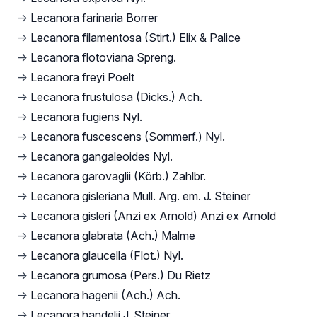
→
Lecanora farinaria Borrer
→
Lecanora filamentosa (Stirt.) Elix & Palice
→
Lecanora flotoviana Spreng.
→
Lecanora freyi Poelt
→
Lecanora frustulosa (Dicks.) Ach.
→
Lecanora fugiens Nyl.
→
Lecanora fuscescens (Sommerf.) Nyl.
→
Lecanora gangaleoides Nyl.
→
Lecanora garovaglii (Körb.) Zahlbr.
→
Lecanora gisleriana Müll. Arg. em. J. Steiner
→
Lecanora gisleri (Anzi ex Arnold) Anzi ex Arnold
→
Lecanora glabrata (Ach.) Malme
→
Lecanora glaucella (Flot.) Nyl.
→
Lecanora grumosa (Pers.) Du Rietz
→
Lecanora hagenii (Ach.) Ach.
→
Lecanora handelii J. Steiner