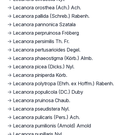
→
Lecanora orosthea (Ach.) Ach.
→
Lecanora pallida (Schreb.) Rabenh.
→
Lecanora pannonica Szatala
→
Lecanora perpruinosa Fröberg
→
Lecanora persimilis Th. Fr.
→
Lecanora pertusarioides Degel.
→
Lecanora phaeostigma (Körb.) Almb.
→
Lecanora picea (Dicks.) Nyl.
→
Lecanora piniperda Körb.
→
Lecanora polytropa (Ehrh. ex Hoffm.) Rabenh.
→
Lecanora populicola (DC.) Duby
→
Lecanora pruinosa Chaub.
→
Lecanora pseudistera Nyl.
→
Lecanora pulicaris (Pers.) Ach.
→
Lecanora pumilionis (Arnold) Arnold
→
Lecanora pupillaris Nyl.