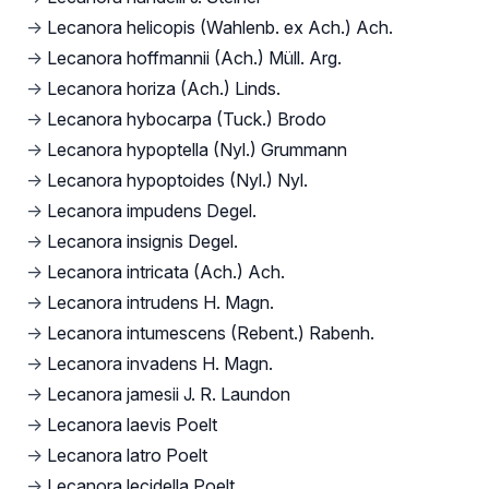
→
Lecanora helicopis (Wahlenb. ex Ach.) Ach.
→
Lecanora hoffmannii (Ach.) Müll. Arg.
→
Lecanora horiza (Ach.) Linds.
→
Lecanora hybocarpa (Tuck.) Brodo
→
Lecanora hypoptella (Nyl.) Grummann
→
Lecanora hypoptoides (Nyl.) Nyl.
→
Lecanora impudens Degel.
→
Lecanora insignis Degel.
→
Lecanora intricata (Ach.) Ach.
→
Lecanora intrudens H. Magn.
→
Lecanora intumescens (Rebent.) Rabenh.
→
Lecanora invadens H. Magn.
→
Lecanora jamesii J. R. Laundon
→
Lecanora laevis Poelt
→
Lecanora latro Poelt
→
Lecanora lecidella Poelt