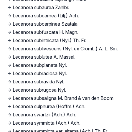
→
Lecanora subaurea Zahlbr.
→
Lecanora subcarnea (Lilj.) Ach.
→
Lecanora subcarpinea Szatala
→
Lecanora subfuscata H. Magn.
→
Lecanora subintricata (Nyl.) Th. Fr.
→
Lecanora sublivescens (Nyl. ex Cromb.) A. L. Sm.
→
Lecanora sublutea A. Massal.
→
Lecanora subplanata Nyl.
→
Lecanora subradiosa Nyl.
→
Lecanora subravida Nyl.
→
Lecanora subrugosa Nyl.
→
Lecanora subsaligna M. Brand & van den Boom
→
Lecanora sulphurea (Hoffm.) Ach.
→
Lecanora swartzii (Ach.) Ach.
→
Lecanora symmicta (Ach.) Ach.
→
Lecanora symmicta var. aitema (Ach.) Th. Fr.