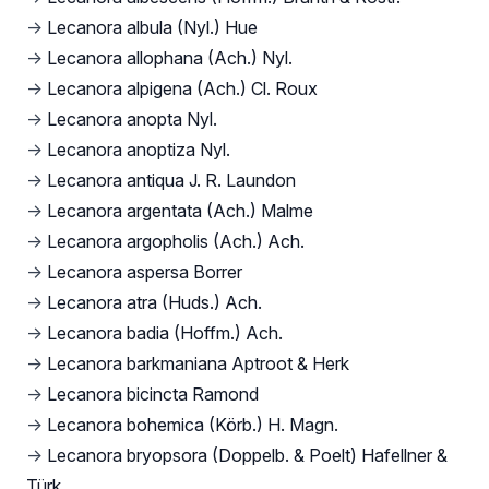
→
Lecanora albula (Nyl.) Hue
→
Lecanora allophana (Ach.) Nyl.
→
Lecanora alpigena (Ach.) Cl. Roux
→
Lecanora anopta Nyl.
→
Lecanora anoptiza Nyl.
→
Lecanora antiqua J. R. Laundon
→
Lecanora argentata (Ach.) Malme
→
Lecanora argopholis (Ach.) Ach.
→
Lecanora aspersa Borrer
→
Lecanora atra (Huds.) Ach.
→
Lecanora badia (Hoffm.) Ach.
→
Lecanora barkmaniana Aptroot & Herk
→
Lecanora bicincta Ramond
→
Lecanora bohemica (Körb.) H. Magn.
→
Lecanora bryopsora (Doppelb. & Poelt) Hafellner &
Türk