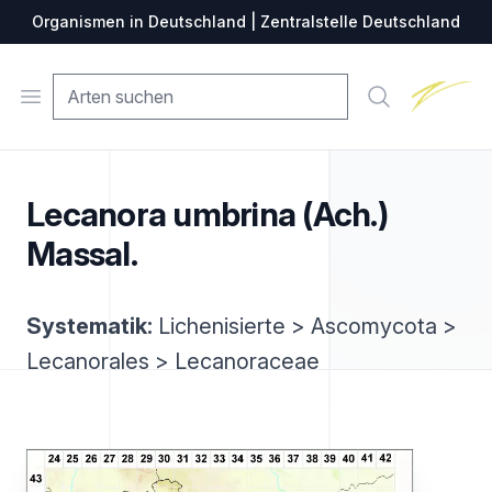
Organismen in Deutschland | Zentralstelle Deutschland
Zentralste
Open menu
Suche
Lecanora umbrina (Ach.)
Massal.
Systematik:
Lichenisierte > Ascomycota >
Lecanorales > Lecanoraceae