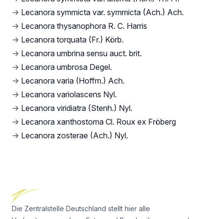
→
Lecanora symmicta var. symmicta (Ach.) Ach.
→
Lecanora thysanophora R. C. Harris
→
Lecanora torquata (Fr.) Körb.
→
Lecanora umbrina sensu auct. brit.
→
Lecanora umbrosa Degel.
→
Lecanora varia (Hoffm.) Ach.
→
Lecanora variolascens Nyl.
→
Lecanora viridiatra (Stenh.) Nyl.
→
Lecanora xanthostoma Cl. Roux ex Fröberg
→
Lecanora zosterae (Ach.) Nyl.
Footer
Die Zentralstelle Deutschland stellt hier alle