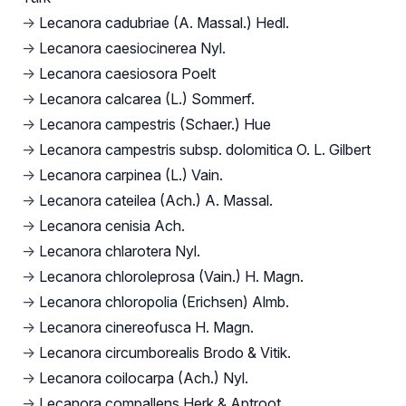
→
Lecanora cadubriae (A. Massal.) Hedl.
→
Lecanora caesiocinerea Nyl.
→
Lecanora caesiosora Poelt
→
Lecanora calcarea (L.) Sommerf.
→
Lecanora campestris (Schaer.) Hue
→
Lecanora campestris subsp. dolomitica O. L. Gilbert
→
Lecanora carpinea (L.) Vain.
→
Lecanora cateilea (Ach.) A. Massal.
→
Lecanora cenisia Ach.
→
Lecanora chlarotera Nyl.
→
Lecanora chloroleprosa (Vain.) H. Magn.
→
Lecanora chloropolia (Erichsen) Almb.
→
Lecanora cinereofusca H. Magn.
→
Lecanora circumborealis Brodo & Vitik.
→
Lecanora coilocarpa (Ach.) Nyl.
→
Lecanora compallens Herk & Aptroot