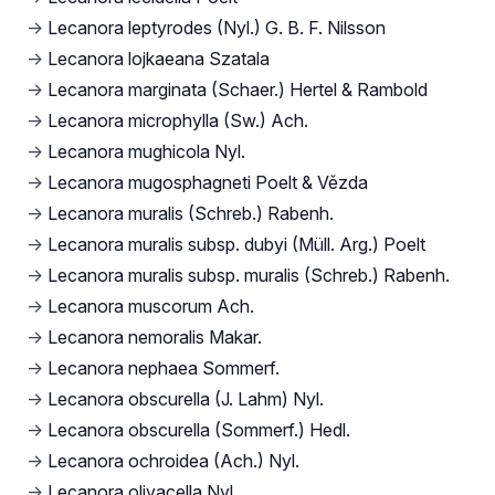
→
Lecanora leptyrodes (Nyl.) G. B. F. Nilsson
→
Lecanora lojkaeana Szatala
→
Lecanora marginata (Schaer.) Hertel & Rambold
→
Lecanora microphylla (Sw.) Ach.
→
Lecanora mughicola Nyl.
→
Lecanora mugosphagneti Poelt & Vězda
→
Lecanora muralis (Schreb.) Rabenh.
→
Lecanora muralis subsp. dubyi (Müll. Arg.) Poelt
→
Lecanora muralis subsp. muralis (Schreb.) Rabenh.
→
Lecanora muscorum Ach.
→
Lecanora nemoralis Makar.
→
Lecanora nephaea Sommerf.
→
Lecanora obscurella (J. Lahm) Nyl.
→
Lecanora obscurella (Sommerf.) Hedl.
→
Lecanora ochroidea (Ach.) Nyl.
→
Lecanora olivacella Nyl.