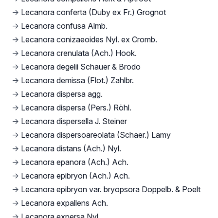
→
Lecanora conferta (Duby ex Fr.) Grognot
→
Lecanora confusa Almb.
→
Lecanora conizaeoides Nyl. ex Cromb.
→
Lecanora crenulata (Ach.) Hook.
→
Lecanora degelii Schauer & Brodo
→
Lecanora demissa (Flot.) Zahlbr.
→
Lecanora dispersa agg.
→
Lecanora dispersa (Pers.) Röhl.
→
Lecanora dispersella J. Steiner
→
Lecanora dispersoareolata (Schaer.) Lamy
→
Lecanora distans (Ach.) Nyl.
→
Lecanora epanora (Ach.) Ach.
→
Lecanora epibryon (Ach.) Ach.
→
Lecanora epibryon var. bryopsora Doppelb. & Poelt
→
Lecanora expallens Ach.
→
Lecanora expersa Nyl.