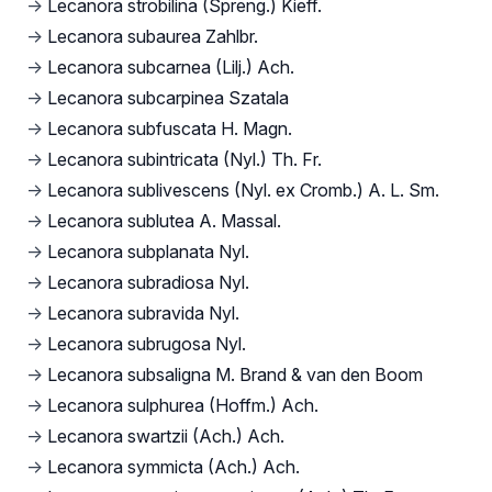
→
Lecanora strobilina (Spreng.) Kieff.
→
Lecanora subaurea Zahlbr.
→
Lecanora subcarnea (Lilj.) Ach.
→
Lecanora subcarpinea Szatala
→
Lecanora subfuscata H. Magn.
→
Lecanora subintricata (Nyl.) Th. Fr.
→
Lecanora sublivescens (Nyl. ex Cromb.) A. L. Sm.
→
Lecanora sublutea A. Massal.
→
Lecanora subplanata Nyl.
→
Lecanora subradiosa Nyl.
→
Lecanora subravida Nyl.
→
Lecanora subrugosa Nyl.
→
Lecanora subsaligna M. Brand & van den Boom
→
Lecanora sulphurea (Hoffm.) Ach.
→
Lecanora swartzii (Ach.) Ach.
→
Lecanora symmicta (Ach.) Ach.