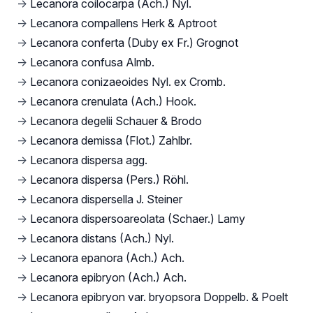
→
Lecanora coilocarpa (Ach.) Nyl.
→
Lecanora compallens Herk & Aptroot
→
Lecanora conferta (Duby ex Fr.) Grognot
→
Lecanora confusa Almb.
→
Lecanora conizaeoides Nyl. ex Cromb.
→
Lecanora crenulata (Ach.) Hook.
→
Lecanora degelii Schauer & Brodo
→
Lecanora demissa (Flot.) Zahlbr.
→
Lecanora dispersa agg.
→
Lecanora dispersa (Pers.) Röhl.
→
Lecanora dispersella J. Steiner
→
Lecanora dispersoareolata (Schaer.) Lamy
→
Lecanora distans (Ach.) Nyl.
→
Lecanora epanora (Ach.) Ach.
→
Lecanora epibryon (Ach.) Ach.
→
Lecanora epibryon var. bryopsora Doppelb. & Poelt