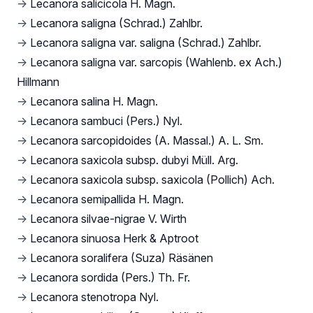
→
Lecanora salicicola H. Magn.
→
Lecanora saligna (Schrad.) Zahlbr.
→
Lecanora saligna var. saligna (Schrad.) Zahlbr.
→
Lecanora saligna var. sarcopis (Wahlenb. ex Ach.)
Hillmann
→
Lecanora salina H. Magn.
→
Lecanora sambuci (Pers.) Nyl.
→
Lecanora sarcopidoides (A. Massal.) A. L. Sm.
→
Lecanora saxicola subsp. dubyi Müll. Arg.
→
Lecanora saxicola subsp. saxicola (Pollich) Ach.
→
Lecanora semipallida H. Magn.
→
Lecanora silvae-nigrae V. Wirth
→
Lecanora sinuosa Herk & Aptroot
→
Lecanora soralifera (Suza) Räsänen
→
Lecanora sordida (Pers.) Th. Fr.
→
Lecanora stenotropa Nyl.