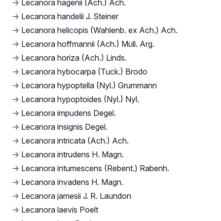
→
Lecanora hagenii (Ach.) Ach.
→
Lecanora handelii J. Steiner
→
Lecanora helicopis (Wahlenb. ex Ach.) Ach.
→
Lecanora hoffmannii (Ach.) Müll. Arg.
→
Lecanora horiza (Ach.) Linds.
→
Lecanora hybocarpa (Tuck.) Brodo
→
Lecanora hypoptella (Nyl.) Grummann
→
Lecanora hypoptoides (Nyl.) Nyl.
→
Lecanora impudens Degel.
→
Lecanora insignis Degel.
→
Lecanora intricata (Ach.) Ach.
→
Lecanora intrudens H. Magn.
→
Lecanora intumescens (Rebent.) Rabenh.
→
Lecanora invadens H. Magn.
→
Lecanora jamesii J. R. Laundon
→
Lecanora laevis Poelt