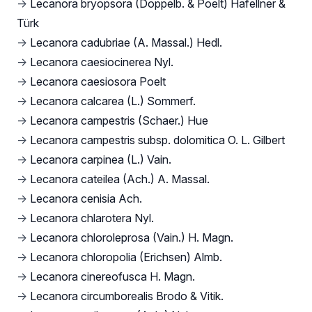
→
Lecanora bryopsora (Doppelb. & Poelt) Hafellner &
Türk
→
Lecanora cadubriae (A. Massal.) Hedl.
→
Lecanora caesiocinerea Nyl.
→
Lecanora caesiosora Poelt
→
Lecanora calcarea (L.) Sommerf.
→
Lecanora campestris (Schaer.) Hue
→
Lecanora campestris subsp. dolomitica O. L. Gilbert
→
Lecanora carpinea (L.) Vain.
→
Lecanora cateilea (Ach.) A. Massal.
→
Lecanora cenisia Ach.
→
Lecanora chlarotera Nyl.
→
Lecanora chloroleprosa (Vain.) H. Magn.
→
Lecanora chloropolia (Erichsen) Almb.
→
Lecanora cinereofusca H. Magn.
→
Lecanora circumborealis Brodo & Vitik.