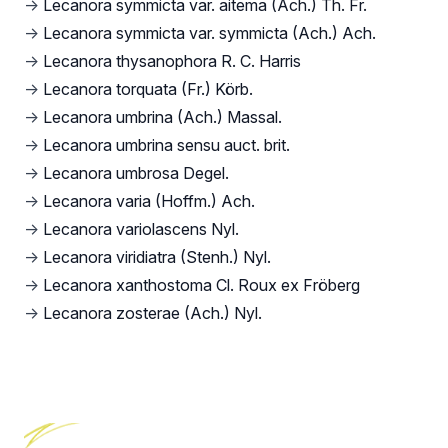
→
Lecanora symmicta var. aitema (Ach.) Th. Fr.
→
Lecanora symmicta var. symmicta (Ach.) Ach.
→
Lecanora thysanophora R. C. Harris
→
Lecanora torquata (Fr.) Körb.
→
Lecanora umbrina (Ach.) Massal.
→
Lecanora umbrina sensu auct. brit.
→
Lecanora umbrosa Degel.
→
Lecanora varia (Hoffm.) Ach.
→
Lecanora variolascens Nyl.
→
Lecanora viridiatra (Stenh.) Nyl.
→
Lecanora xanthostoma Cl. Roux ex Fröberg
→
Lecanora zosterae (Ach.) Nyl.
Footer