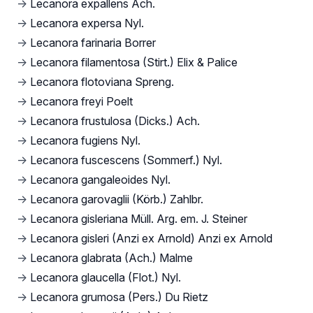
→
Lecanora expallens Ach.
→
Lecanora expersa Nyl.
→
Lecanora farinaria Borrer
→
Lecanora filamentosa (Stirt.) Elix & Palice
→
Lecanora flotoviana Spreng.
→
Lecanora freyi Poelt
→
Lecanora frustulosa (Dicks.) Ach.
→
Lecanora fugiens Nyl.
→
Lecanora fuscescens (Sommerf.) Nyl.
→
Lecanora gangaleoides Nyl.
→
Lecanora garovaglii (Körb.) Zahlbr.
→
Lecanora gisleriana Müll. Arg. em. J. Steiner
→
Lecanora gisleri (Anzi ex Arnold) Anzi ex Arnold
→
Lecanora glabrata (Ach.) Malme
→
Lecanora glaucella (Flot.) Nyl.
→
Lecanora grumosa (Pers.) Du Rietz