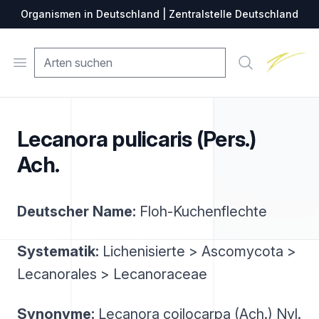
Organismen in Deutschland | Zentralstelle Deutschland
Zentralste
Open menu
Suche
Lecanora pulicaris (Pers.)
Ach.
Deutscher Name:
Floh-Kuchenflechte
Systematik:
Lichenisierte > Ascomycota >
Lecanorales > Lecanoraceae
Synonyme:
Lecanora coilocarpa (Ach.) Nyl.