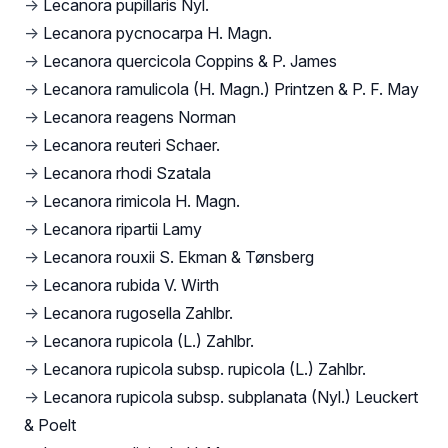
→
Lecanora pupillaris Nyl.
→
Lecanora pycnocarpa H. Magn.
→
Lecanora quercicola Coppins & P. James
→
Lecanora ramulicola (H. Magn.) Printzen & P. F. May
→
Lecanora reagens Norman
→
Lecanora reuteri Schaer.
→
Lecanora rhodi Szatala
→
Lecanora rimicola H. Magn.
→
Lecanora ripartii Lamy
→
Lecanora rouxii S. Ekman & Tønsberg
→
Lecanora rubida V. Wirth
→
Lecanora rugosella Zahlbr.
→
Lecanora rupicola (L.) Zahlbr.
→
Lecanora rupicola subsp. rupicola (L.) Zahlbr.
→
Lecanora rupicola subsp. subplanata (Nyl.) Leuckert
& Poelt