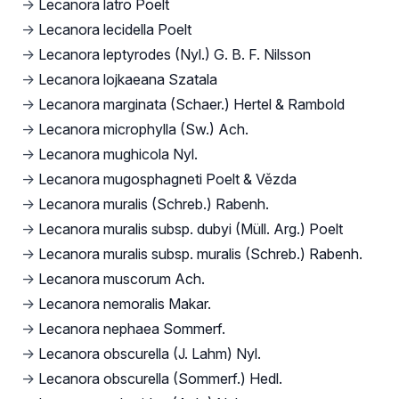
→
Lecanora latro Poelt
→
Lecanora lecidella Poelt
→
Lecanora leptyrodes (Nyl.) G. B. F. Nilsson
→
Lecanora lojkaeana Szatala
→
Lecanora marginata (Schaer.) Hertel & Rambold
→
Lecanora microphylla (Sw.) Ach.
→
Lecanora mughicola Nyl.
→
Lecanora mugosphagneti Poelt & Vězda
→
Lecanora muralis (Schreb.) Rabenh.
→
Lecanora muralis subsp. dubyi (Müll. Arg.) Poelt
→
Lecanora muralis subsp. muralis (Schreb.) Rabenh.
→
Lecanora muscorum Ach.
→
Lecanora nemoralis Makar.
→
Lecanora nephaea Sommerf.
→
Lecanora obscurella (J. Lahm) Nyl.
→
Lecanora obscurella (Sommerf.) Hedl.