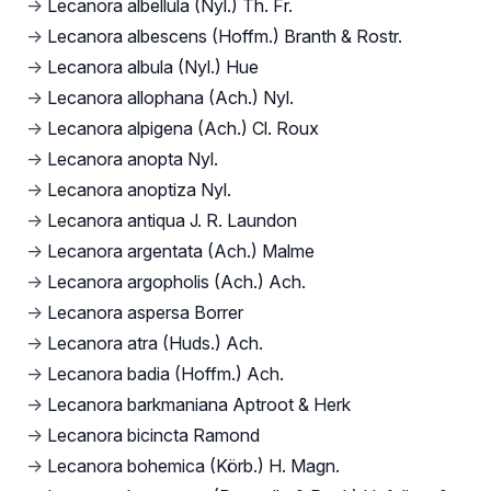
→
Lecanora albellula (Nyl.) Th. Fr.
→
Lecanora albescens (Hoffm.) Branth & Rostr.
→
Lecanora albula (Nyl.) Hue
→
Lecanora allophana (Ach.) Nyl.
→
Lecanora alpigena (Ach.) Cl. Roux
→
Lecanora anopta Nyl.
→
Lecanora anoptiza Nyl.
→
Lecanora antiqua J. R. Laundon
→
Lecanora argentata (Ach.) Malme
→
Lecanora argopholis (Ach.) Ach.
→
Lecanora aspersa Borrer
→
Lecanora atra (Huds.) Ach.
→
Lecanora badia (Hoffm.) Ach.
→
Lecanora barkmaniana Aptroot & Herk
→
Lecanora bicincta Ramond
→
Lecanora bohemica (Körb.) H. Magn.