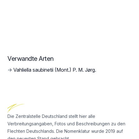
Verwandte Arten
→
Vahliella saubinetii (Mont.) P. M. Jørg.
Footer
Die Zentralstelle Deutschland stellt hier alle
Verbreitungsangaben, Fotos und Beschreibungen zu den
Flechten Deutschlands. Die Nomenklatur wurde 2019 auf
den neuesten Stand gebracht.