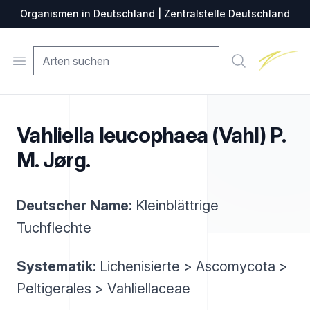
Organismen in Deutschland | Zentralstelle Deutschland
Zentralste
Open menu
Suche
Vahliella leucophaea (Vahl) P.
M. Jørg.
Deutscher Name:
Kleinblättrige
Tuchflechte
Systematik:
Lichenisierte > Ascomycota >
Peltigerales > Vahliellaceae