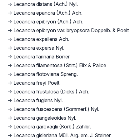
→
Lecanora distans (Ach.) Nyl.
→
Lecanora epanora (Ach.) Ach.
→
Lecanora epibryon (Ach.) Ach.
→
Lecanora epibryon var. bryopsora Doppelb. & Poelt
→
Lecanora expallens Ach.
→
Lecanora expersa Nyl.
→
Lecanora farinaria Borrer
→
Lecanora filamentosa (Stirt.) Elix & Palice
→
Lecanora flotoviana Spreng.
→
Lecanora freyi Poelt
→
Lecanora frustulosa (Dicks.) Ach.
→
Lecanora fugiens Nyl.
→
Lecanora fuscescens (Sommerf.) Nyl.
→
Lecanora gangaleoides Nyl.
→
Lecanora garovaglii (Körb.) Zahlbr.
→
Lecanora gisleriana Müll. Arg. em. J. Steiner