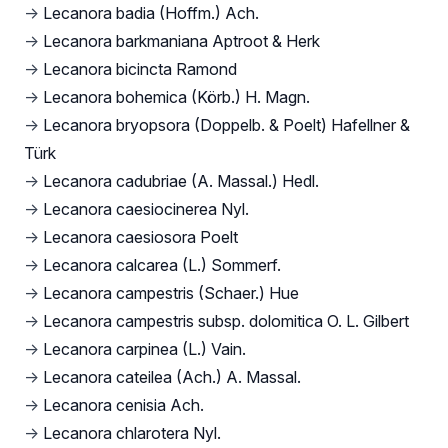
→
Lecanora badia (Hoffm.) Ach.
→
Lecanora barkmaniana Aptroot & Herk
→
Lecanora bicincta Ramond
→
Lecanora bohemica (Körb.) H. Magn.
→
Lecanora bryopsora (Doppelb. & Poelt) Hafellner &
Türk
→
Lecanora cadubriae (A. Massal.) Hedl.
→
Lecanora caesiocinerea Nyl.
→
Lecanora caesiosora Poelt
→
Lecanora calcarea (L.) Sommerf.
→
Lecanora campestris (Schaer.) Hue
→
Lecanora campestris subsp. dolomitica O. L. Gilbert
→
Lecanora carpinea (L.) Vain.
→
Lecanora cateilea (Ach.) A. Massal.
→
Lecanora cenisia Ach.
→
Lecanora chlarotera Nyl.