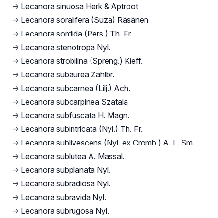
→
Lecanora sinuosa Herk & Aptroot
→
Lecanora soralifera (Suza) Räsänen
→
Lecanora sordida (Pers.) Th. Fr.
→
Lecanora stenotropa Nyl.
→
Lecanora strobilina (Spreng.) Kieff.
→
Lecanora subaurea Zahlbr.
→
Lecanora subcarnea (Lilj.) Ach.
→
Lecanora subcarpinea Szatala
→
Lecanora subfuscata H. Magn.
→
Lecanora subintricata (Nyl.) Th. Fr.
→
Lecanora sublivescens (Nyl. ex Cromb.) A. L. Sm.
→
Lecanora sublutea A. Massal.
→
Lecanora subplanata Nyl.
→
Lecanora subradiosa Nyl.
→
Lecanora subravida Nyl.
→
Lecanora subrugosa Nyl.