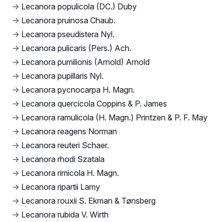
→
Lecanora populicola (DC.) Duby
→
Lecanora pruinosa Chaub.
→
Lecanora pseudistera Nyl.
→
Lecanora pulicaris (Pers.) Ach.
→
Lecanora pumilionis (Arnold) Arnold
→
Lecanora pupillaris Nyl.
→
Lecanora pycnocarpa H. Magn.
→
Lecanora quercicola Coppins & P. James
→
Lecanora ramulicola (H. Magn.) Printzen & P. F. May
→
Lecanora reagens Norman
→
Lecanora reuteri Schaer.
→
Lecanora rhodi Szatala
→
Lecanora rimicola H. Magn.
→
Lecanora ripartii Lamy
→
Lecanora rouxii S. Ekman & Tønsberg
→
Lecanora rubida V. Wirth