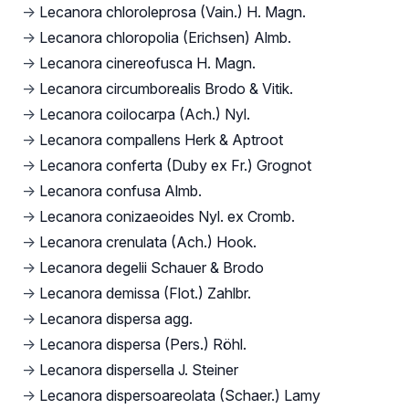
→
Lecanora chloroleprosa (Vain.) H. Magn.
→
Lecanora chloropolia (Erichsen) Almb.
→
Lecanora cinereofusca H. Magn.
→
Lecanora circumborealis Brodo & Vitik.
→
Lecanora coilocarpa (Ach.) Nyl.
→
Lecanora compallens Herk & Aptroot
→
Lecanora conferta (Duby ex Fr.) Grognot
→
Lecanora confusa Almb.
→
Lecanora conizaeoides Nyl. ex Cromb.
→
Lecanora crenulata (Ach.) Hook.
→
Lecanora degelii Schauer & Brodo
→
Lecanora demissa (Flot.) Zahlbr.
→
Lecanora dispersa agg.
→
Lecanora dispersa (Pers.) Röhl.
→
Lecanora dispersella J. Steiner
→
Lecanora dispersoareolata (Schaer.) Lamy