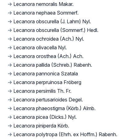
→
Lecanora nemoralis Makar.
→
Lecanora nephaea Sommerf.
→
Lecanora obscurella (J. Lahm) Nyl.
→
Lecanora obscurella (Sommerf.) Hedl.
→
Lecanora ochroidea (Ach.) Nyl.
→
Lecanora olivacella Nyl.
→
Lecanora orosthea (Ach.) Ach.
→
Lecanora pallida (Schreb.) Rabenh.
→
Lecanora pannonica Szatala
→
Lecanora perpruinosa Fröberg
→
Lecanora persimilis Th. Fr.
→
Lecanora pertusarioides Degel.
→
Lecanora phaeostigma (Körb.) Almb.
→
Lecanora picea (Dicks.) Nyl.
→
Lecanora piniperda Körb.
→
Lecanora polytropa (Ehrh. ex Hoffm.) Rabenh.