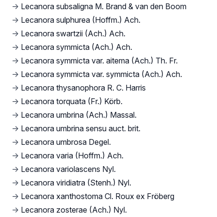
→
Lecanora subsaligna M. Brand & van den Boom
→
Lecanora sulphurea (Hoffm.) Ach.
→
Lecanora swartzii (Ach.) Ach.
→
Lecanora symmicta (Ach.) Ach.
→
Lecanora symmicta var. aitema (Ach.) Th. Fr.
→
Lecanora symmicta var. symmicta (Ach.) Ach.
→
Lecanora thysanophora R. C. Harris
→
Lecanora torquata (Fr.) Körb.
→
Lecanora umbrina (Ach.) Massal.
→
Lecanora umbrina sensu auct. brit.
→
Lecanora umbrosa Degel.
→
Lecanora varia (Hoffm.) Ach.
→
Lecanora variolascens Nyl.
→
Lecanora viridiatra (Stenh.) Nyl.
→
Lecanora xanthostoma Cl. Roux ex Fröberg
→
Lecanora zosterae (Ach.) Nyl.