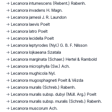
→
Lecanora intumescens (Rebent.) Rabenh.
→
Lecanora invadens H. Magn.
→
Lecanora jamesii J. R. Laundon
→
Lecanora laevis Poelt
→
Lecanora latro Poelt
→
Lecanora lecidella Poelt
→
Lecanora leptyrodes (Nyl.) G. B. F. Nilsson
→
Lecanora lojkaeana Szatala
→
Lecanora marginata (Schaer.) Hertel & Rambold
→
Lecanora microphylla (Sw.) Ach.
→
Lecanora mughicola Nyl.
→
Lecanora mugosphagneti Poelt & Vězda
→
Lecanora muralis (Schreb.) Rabenh.
→
Lecanora muralis subsp. dubyi (Müll. Arg.) Poelt
→
Lecanora muralis subsp. muralis (Schreb.) Rabenh.
→
Lecanora muscorum Ach.