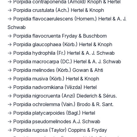
→
Porpidia contraponenda (Arnold) Knoph & Hertel
→
Porpidia crustulata (Ach.) Hertel & Knoph
→
Porpidia flavocaerulescens (Hornem.) Hertel & A. J.
Schwab
→
Porpidia flavocruenta Fryday & Buschbom
→
Porpidia glaucophaea (Körb.) Hertel & Knoph
→
Porpidia hydrophila (Fr.) Hertel & A. J. Schwab
→
Porpidia macrocarpa (DC.) Hertel & A. J. Schwab
→
Porpidia melinodes (Körb.) Gowan & Ahti
→
Porpidia musiva (Körb.) Hertel & Knoph
→
Porpidia nadvornikiana (Vězda) Hertel
→
Porpidia nigrocruenta (Anzi) Diederich & Sérus.
→
Porpidia ochrolemma (Vain.) Brodo & R. Sant.
→
Porpidia platycarpoides (Bagl.) Hertel
→
Porpidia pseudomelinodes A.J. Schwab
→
Porpidia rugosa (Taylor) Coppins & Fryday