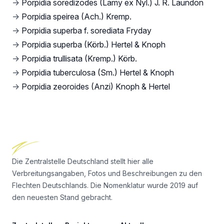
→
Porpidia soredizodes (Lamy ex Nyl.) J. R. Laundon
→
Porpidia speirea (Ach.) Kremp.
→
Porpidia superba f. sorediata Fryday
→
Porpidia superba (Körb.) Hertel & Knoph
→
Porpidia trullisata (Kremp.) Körb.
→
Porpidia tuberculosa (Sm.) Hertel & Knoph
→
Porpidia zeoroides (Anzi) Knoph & Hertel
Footer
Die Zentralstelle Deutschland stellt hier alle
Verbreitungsangaben, Fotos und Beschreibungen zu den
Flechten Deutschlands. Die Nomenklatur wurde 2019 auf
den neuesten Stand gebracht.