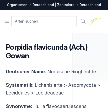
Organismen in Deutschland | Zentralstelle Deutschland
Zentralste
Open menu
Suche
Porpidia flavicunda (Ach.)
Gowan
Deutscher Name:
Nordische Ringflechte
Systematik:
Lichenisierte > Ascomycota >
Lecideales > Lecideaceae
Synonyme:
Huilia flavocaerulescens