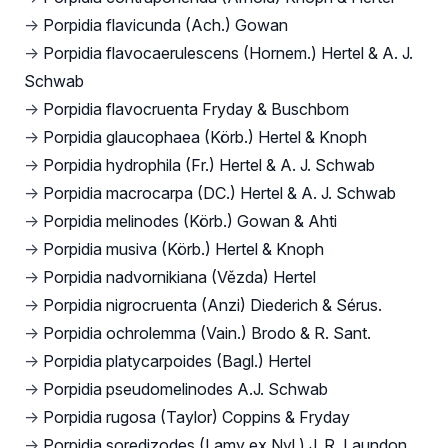
→
Porpidia flavicunda (Ach.) Gowan
→
Porpidia flavocaerulescens (Hornem.) Hertel & A. J.
Schwab
→
Porpidia flavocruenta Fryday & Buschbom
→
Porpidia glaucophaea (Körb.) Hertel & Knoph
→
Porpidia hydrophila (Fr.) Hertel & A. J. Schwab
→
Porpidia macrocarpa (DC.) Hertel & A. J. Schwab
→
Porpidia melinodes (Körb.) Gowan & Ahti
→
Porpidia musiva (Körb.) Hertel & Knoph
→
Porpidia nadvornikiana (Vězda) Hertel
→
Porpidia nigrocruenta (Anzi) Diederich & Sérus.
→
Porpidia ochrolemma (Vain.) Brodo & R. Sant.
→
Porpidia platycarpoides (Bagl.) Hertel
→
Porpidia pseudomelinodes A.J. Schwab
→
Porpidia rugosa (Taylor) Coppins & Fryday
→
Porpidia soredizodes (Lamy ex Nyl.) J. R. Laundon