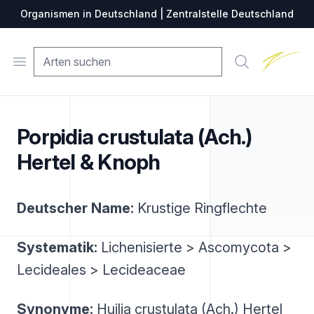
Organismen in Deutschland | Zentralstelle Deutschland
Zentralste
Open menu
Suche
Porpidia crustulata (Ach.)
Hertel & Knoph
Deutscher Name:
Krustige Ringflechte
Systematik:
Lichenisierte > Ascomycota >
Lecideales > Lecideaceae
Synonyme:
Huilia crustulata (Ach.) Hertel