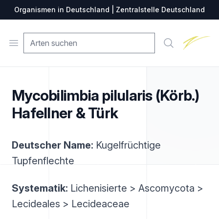
Organismen in Deutschland | Zentralstelle Deutschland
Zentralste
Open menu
Suche
Mycobilimbia pilularis (Körb.)
Hafellner & Türk
Deutscher Name:
Kugelfrüchtige
Tupfenflechte
Systematik:
Lichenisierte > Ascomycota >
Lecideales > Lecideaceae