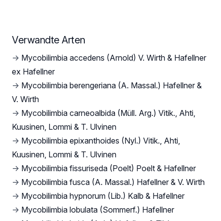
Verwandte Arten
→
Mycobilimbia accedens (Arnold) V. Wirth & Hafellner
ex Hafellner
→
Mycobilimbia berengeriana (A. Massal.) Hafellner &
V. Wirth
→
Mycobilimbia carneoalbida (Müll. Arg.) Vitik., Ahti,
Kuusinen, Lommi & T. Ulvinen
→
Mycobilimbia epixanthoides (Nyl.) Vitik., Ahti,
Kuusinen, Lommi & T. Ulvinen
→
Mycobilimbia fissuriseda (Poelt) Poelt & Hafellner
→
Mycobilimbia fusca (A. Massal.) Hafellner & V. Wirth
→
Mycobilimbia hypnorum (Lib.) Kalb & Hafellner
→
Mycobilimbia lobulata (Sommerf.) Hafellner