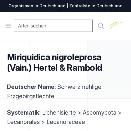
Organismen in Deutschland | Zentralstelle Deutschland
Zentralste
Open menu
Suche
Miriquidica nigroleprosa
(Vain.) Hertel & Rambold
Deutscher Name:
Schwarzmehlige
Erzgebirgsflechte
Systematik:
Lichenisierte > Ascomycota >
Lecanorales > Lecanoraceae