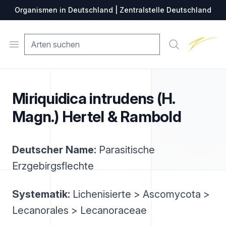
Organismen in Deutschland | Zentralstelle Deutschland
Zentralste
Open menu
Suche
Miriquidica intrudens (H.
Magn.) Hertel & Rambold
Deutscher Name:
Parasitische
Erzgebirgsflechte
Systematik:
Lichenisierte > Ascomycota >
Lecanorales > Lecanoraceae