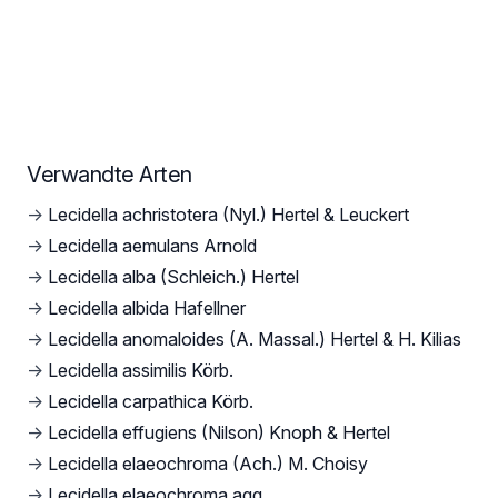
Verwandte Arten
→
Lecidella achristotera (Nyl.) Hertel & Leuckert
→
Lecidella aemulans Arnold
→
Lecidella alba (Schleich.) Hertel
→
Lecidella albida Hafellner
→
Lecidella anomaloides (A. Massal.) Hertel & H. Kilias
→
Lecidella assimilis Körb.
→
Lecidella carpathica Körb.
→
Lecidella effugiens (Nilson) Knoph & Hertel
→
Lecidella elaeochroma (Ach.) M. Choisy
→
Lecidella elaeochroma agg.