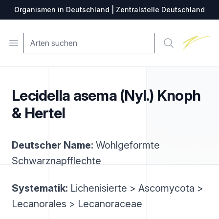
Organismen in Deutschland | Zentralstelle Deutschland
Zentralste
Open menu
Suche
Lecidella asema (Nyl.) Knoph
& Hertel
Deutscher Name:
Wohlgeformte
Schwarznapfflechte
Systematik:
Lichenisierte > Ascomycota >
Lecanorales > Lecanoraceae