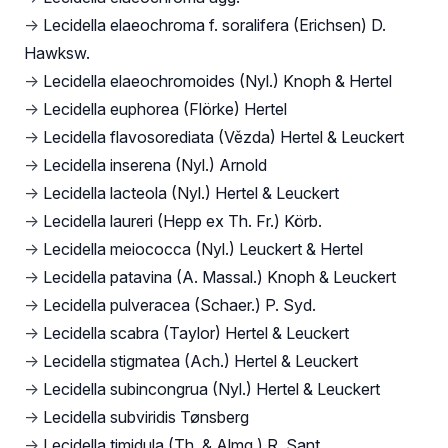
→
Lecidella elaeochroma f. soralifera (Erichsen) D.
Hawksw.
→
Lecidella elaeochromoides (Nyl.) Knoph & Hertel
→
Lecidella euphorea (Flörke) Hertel
→
Lecidella flavosorediata (Vězda) Hertel & Leuckert
→
Lecidella inserena (Nyl.) Arnold
→
Lecidella lacteola (Nyl.) Hertel & Leuckert
→
Lecidella laureri (Hepp ex Th. Fr.) Körb.
→
Lecidella meiococca (Nyl.) Leuckert & Hertel
→
Lecidella patavina (A. Massal.) Knoph & Leuckert
→
Lecidella pulveracea (Schaer.) P. Syd.
→
Lecidella scabra (Taylor) Hertel & Leuckert
→
Lecidella stigmatea (Ach.) Hertel & Leuckert
→
Lecidella subincongrua (Nyl.) Hertel & Leuckert
→
Lecidella subviridis Tønsberg
→
Lecidella timidula (Th. & Almq.) R. Sant.