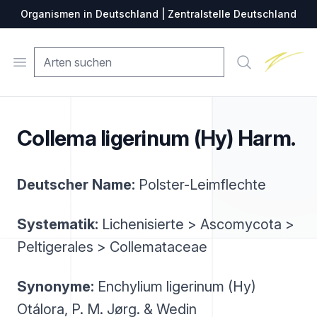
Organismen in Deutschland | Zentralstelle Deutschland
Zentralste
Open menu
Suche
Collema ligerinum (Hy) Harm.
Deutscher Name:
Polster-Leimflechte
Systematik:
Lichenisierte > Ascomycota >
Peltigerales > Collemataceae
Synonyme:
Enchylium ligerinum (Hy)
Otálora, P. M. Jørg. & Wedin