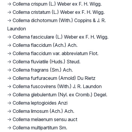
→
Collema crispum (L.) Weber ex F. H. Wigg.
→
Collema cristatum (L.) Weber ex F. H. Wigg.
→
Collema dichotomum (With.) Coppins & J. R.
Laundon
→
Collema fasciculare (L.) Weber ex F. H. Wigg.
→
Collema flaccidum (Ach.) Ach.
→
Collema flaccidum var. abbreviatum Flot.
→
Collema fluviatile (Huds.) Steud.
→
Collema fragrans (Sm.) Ach.
→
Collema furfuraceum (Arnold) Du Rietz
→
Collema fuscovirens (With.) J. R. Laundon
→
Collema glebulentum (Nyl. ex Cromb.) Degel.
→
Collema leptogioides Anzi
→
Collema limosum (Ach.) Ach.
→
Collema melaenum sensu auct
→
Collema multipartitum Sm.