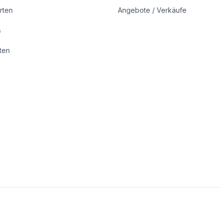
rten
Angebote / Verkäufe
s
rten