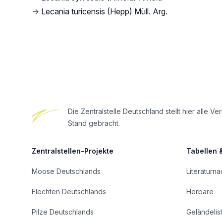
→
Lecania turicensis (Hepp) Müll. Arg.
Footer
Die Zentralstelle Deutschland stellt hier all
Stand gebracht.
Zentralstellen-Projekte
Tabellen 
Moose Deutschlands
Literaturn
Flechten Deutschlands
Herbare
Pilze Deutschlands
Geländelis