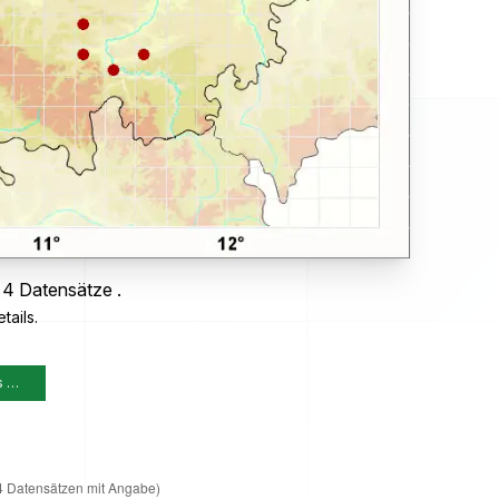
 4 Datensätze .
tails.
s …