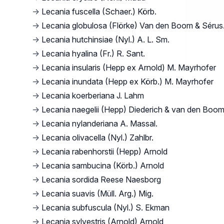
→
Lecania fuscella (Schaer.) Körb.
→
Lecania globulosa (Flörke) Van den Boom & Sérus
→
Lecania hutchinsiae (Nyl.) A. L. Sm.
→
Lecania hyalina (Fr.) R. Sant.
→
Lecania insularis (Hepp ex Arnold) M. Mayrhofer
→
Lecania inundata (Hepp ex Körb.) M. Mayrhofer
→
Lecania koerberiana J. Lahm
→
Lecania naegelii (Hepp) Diederich & van den Boo
→
Lecania nylanderiana A. Massal.
→
Lecania olivacella (Nyl.) Zahlbr.
→
Lecania rabenhorstii (Hepp) Arnold
→
Lecania sambucina (Körb.) Arnold
→
Lecania sordida Reese Naesborg
→
Lecania suavis (Müll. Arg.) Mig.
→
Lecania subfuscula (Nyl.) S. Ekman
→
Lecania sylvestris (Arnold) Arnold