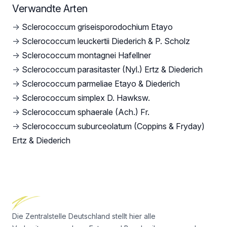
Verwandte Arten
→
Sclerococcum griseisporodochium Etayo
→
Sclerococcum leuckertii Diederich & P. Scholz
→
Sclerococcum montagnei Hafellner
→
Sclerococcum parasitaster (Nyl.) Ertz & Diederich
→
Sclerococcum parmeliae Etayo & Diederich
→
Sclerococcum simplex D. Hawksw.
→
Sclerococcum sphaerale (Ach.) Fr.
→
Sclerococcum suburceolatum (Coppins & Fryday)
Ertz & Diederich
Footer
Die Zentralstelle Deutschland stellt hier alle