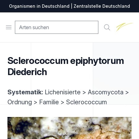
Organismen in Deutschland | Zentralstelle Deutschland
Zentralste
Open menu
Suche
Sclerococcum epiphytorum
Diederich
Systematik:
Lichenisierte > Ascomycota >
Ordnung > Familie > Sclerococcum