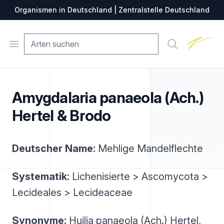
Organismen in Deutschland | Zentralstelle Deutschland
Zentralste
Open menu
Suche
Amygdalaria panaeola (Ach.)
Hertel & Brodo
Deutscher Name:
Mehlige Mandelflechte
Systematik:
Lichenisierte > Ascomycota >
Lecideales > Lecideaceae
Synonyme:
Huilia panaeola (Ach.) Hertel,