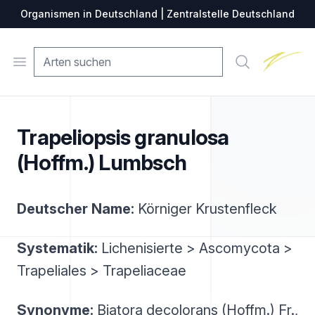
Organismen in Deutschland | Zentralstelle Deutschland
Zentralste
Open menu
Suche
Trapeliopsis granulosa
(Hoffm.) Lumbsch
Deutscher Name:
Körniger Krustenfleck
Systematik:
Lichenisierte > Ascomycota >
Trapeliales > Trapeliaceae
Synonyme:
Biatora decolorans (Hoffm.) Fr.,