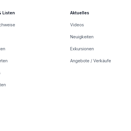
& Listen
Aktuelles
achweise
Videos
Neuigkeiten
ten
Exkursionen
rten
Angebote / Verkäufe
s
rten