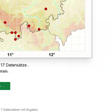
 17 Datensätze .
tails.
s …