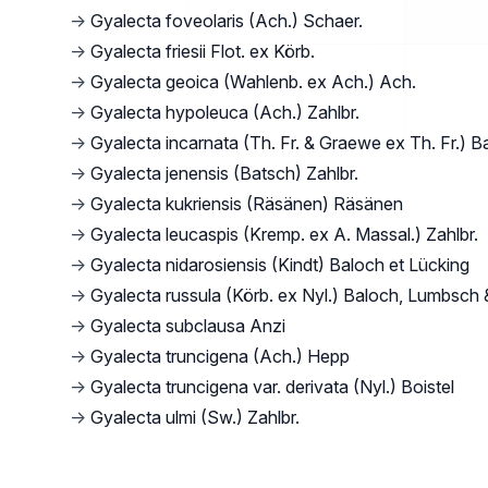
→
Gyalecta foveolaris (Ach.) Schaer.
→
Gyalecta friesii Flot. ex Körb.
→
Gyalecta geoica (Wahlenb. ex Ach.) Ach.
→
Gyalecta hypoleuca (Ach.) Zahlbr.
→
Gyalecta incarnata (Th. Fr. & Graewe ex Th. Fr.) B
→
Gyalecta jenensis (Batsch) Zahlbr.
→
Gyalecta kukriensis (Räsänen) Räsänen
→
Gyalecta leucaspis (Kremp. ex A. Massal.) Zahlbr.
→
Gyalecta nidarosiensis (Kindt) Baloch et Lücking
→
Gyalecta russula (Körb. ex Nyl.) Baloch, Lumbsch
→
Gyalecta subclausa Anzi
→
Gyalecta truncigena (Ach.) Hepp
→
Gyalecta truncigena var. derivata (Nyl.) Boistel
→
Gyalecta ulmi (Sw.) Zahlbr.